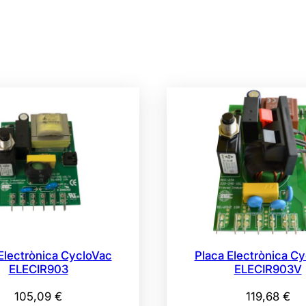
Electrònica CycloVac
Placa Electrònica C
ELECIR903
ELECIR903V
105,09
€
119,68
€