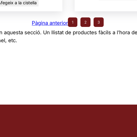
fegeix a la cistella
Pàgina anterior
1
2
3
 aquesta secció. Un llistat de productes fàcils a l’hora de 
l, etc.