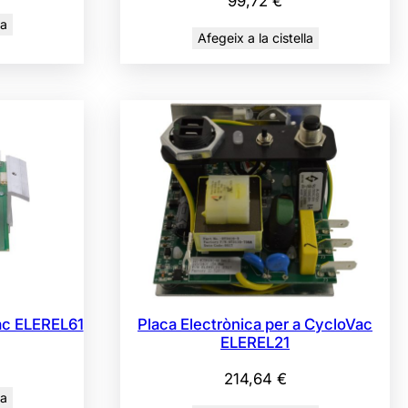
99,72
€
la
Afegeix a la cistella
ac ELEREL61
Placa Electrònica per a CycloVac
ELEREL21
214,64
€
la