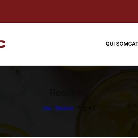
QUI SOM
CAT
Recanvis
Inici
/
Recanvis
/ Pàgina 3