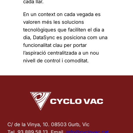
cada llar.
En un context on cada vegada es
valoren més les solucions
tecnològiques que faciliten el dia a
dia, DataSync es posiciona com una
funcionalitat clau per portar
l’aspiració centralitzada a un nou
nivell de control i comoditat.
C/ de la Vinya, 10. 08503 Gurb, Vic
Tel. 93 889 58 13  Email. 
info@cyclovac.cat