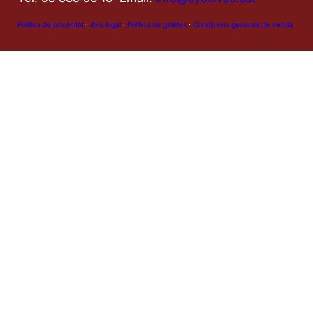
Política de privacitat
·
Avís legal
·
Política de galetes
·
Condicions generals de venda