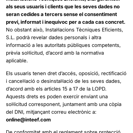
als seus usuaris i clients que les seves dades no
seran cedides a tercers sense el consentiment
previ, informat i inequívoc per a cada cas concret.
No obstant això, Instal·lacions Tècniques Eficients,
S.L. podrà revelar dades personals i altra
informació a les autoritats públiques competents,
prèvia sol·licitud, d’acord amb la normativa
aplicable.
Els usuaris tenen dret d’accés, oposició, rectificació
i cancel·lació o desinstal·lació de les seves dades,
d’acord amb els articles 15 a 17 de la LOPD.
Aquests drets es poden exercir enviant una
sol·licitud corresponent, juntament amb una còpia
del DNI, mitjançant correu electrònic a:
online@inteef.com
De conformitat amb el reglament sobre protecció