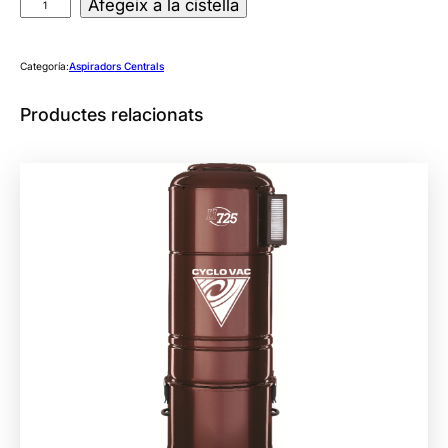
q
Afegeix a la cistella
u
a
Categoría:
Aspiradors Centrals
n
t
Productes relacionats
i
t
a
t
d
e
A
s
p
i
r
a
d