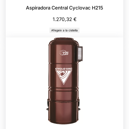
H
Aspiradora Central Cyclovac H215
D
1.270,32
€
7
5
Afegeix a la cistella
2
5