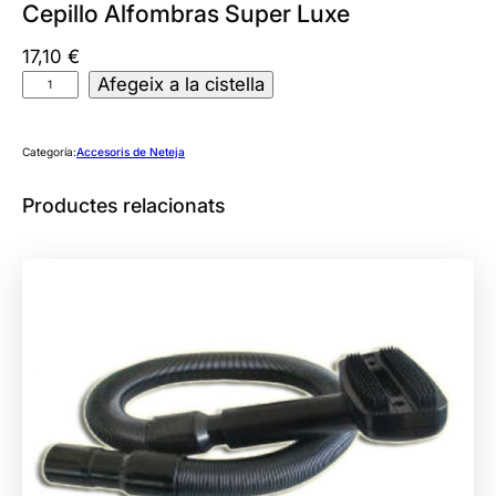
Cepillo Alfombras Super Luxe
17,10
€
q
Afegeix a la cistella
u
a
Categoría:
Accesoris de Neteja
n
t
Productes relacionats
i
t
a
t
d
e
C
e
p
i