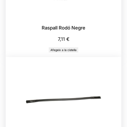
L
u
x
e
Raspall Rodó Negre
7,11
€
Afegeix a la cistella