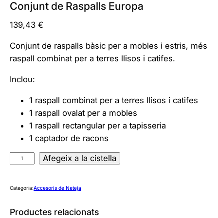
Conjunt de Raspalls Europa
139,43
€
Conjunt de raspalls bàsic per a mobles i estris, més
raspall combinat per a terres llisos i catifes.
Inclou:
1 raspall combinat per a terres llisos i catifes
1 raspall ovalat per a mobles
1 raspall rectangular per a tapisseria
1 captador de racons
q
Afegeix a la cistella
u
a
Categoría:
Accesoris de Neteja
n
t
Productes relacionats