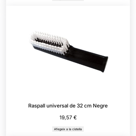
s
p
a
l
l
s
E
u
r
o
p
a
Raspall universal de 32 cm Negre
19,57
€
Afegeix a la cistella