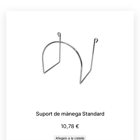
i
t
a
t
d
e
C
o
n
j
u
n
t
d
Suport de mànega Standard
e
R
10,78
€
a
Afegeix a la cistella