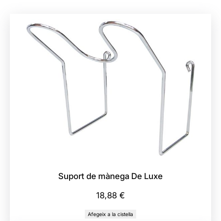
t
a
t
d
e
C
o
n
j
u
n
t
d
Suport de mànega De Luxe
e
R
18,88
€
a
Afegeix a la cistella
s