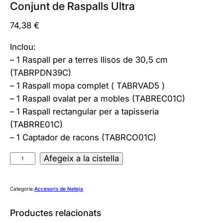
Conjunt de Raspalls Ultra
74,38
€
Inclou:
– 1 Raspall per a terres llisos de 30,5 cm
(TABRPDN39C)
– 1 Raspall mopa complet ( TABRVAD5 )
– 1 Raspall ovalat per a mobles (TABREC01C)
– 1 Raspall rectangular per a tapisseria
(TABRRE01C)
– 1 Captador de racons (TABRCO01C)
q
Afegeix a la cistella
u
a
Categoría:
Accesoris de Neteja
n
t
Productes relacionats
i