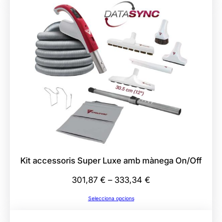
Kit accessoris Super Luxe amb mànega On/Off
Interval
301,87
€
–
333,34
€
de
Selecciona opcions
preus:
301,87 €