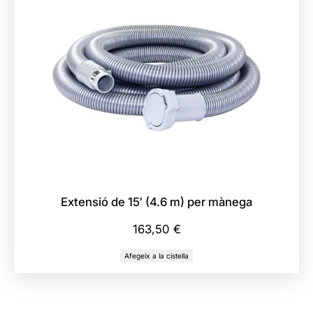
Extensió de 15′ (4.6 m) per mànega
163,50
€
Afegeix a la cistella