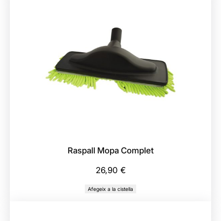
a
333,34 €
Raspall Mopa Complet
26,90
€
Afegeix a la cistella