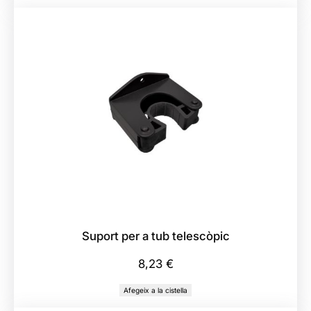
p
a
l
l
s
U
l
t
r
a
Suport per a tub telescòpic
8,23
€
Afegeix a la cistella