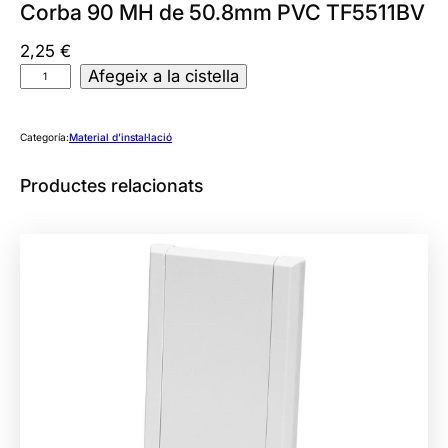
Corba 90 MH de 50.8mm PVC TF5511BV
2,25
€
q
Afegeix a la cistella
u
a
Categoría:
Material d’instal·lació
n
t
Productes relacionats
i
t
a
t
d
e
C
o
r
b