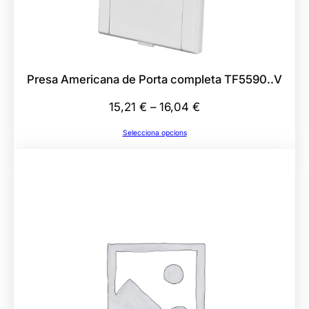
a
9
0
M
Presa Americana de Porta completa TF5590..V
H
d
Interval
15,21
€
–
16,04
€
e
de
Selecciona opcions
5
preus:
0
15,21 €
.
a
8
16,04 €
m
m
P
V
C
T