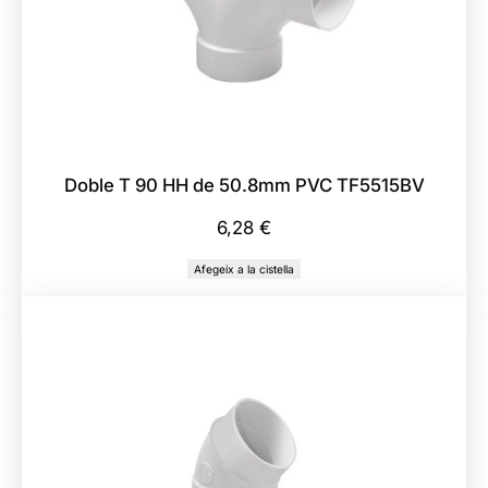
Doble T 90 HH de 50.8mm PVC TF5515BV
6,28
€
Afegeix a la cistella