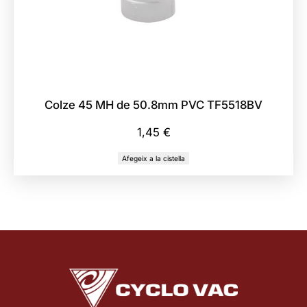
Colze 45 MH de 50.8mm PVC TF5518BV
1,45
€
Afegeix a la cistella