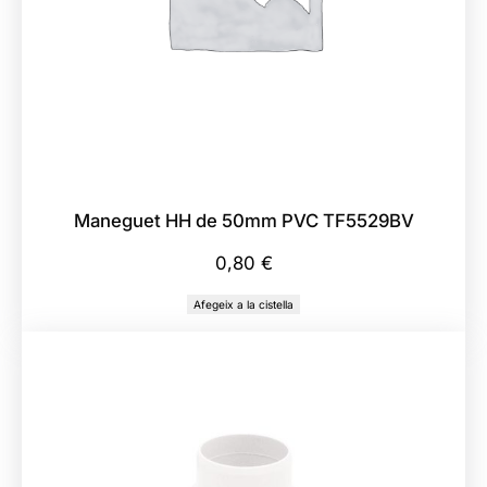
F
5
5
1
1
B
V
Maneguet HH de 50mm PVC TF5529BV
0,80
€
Afegeix a la cistella