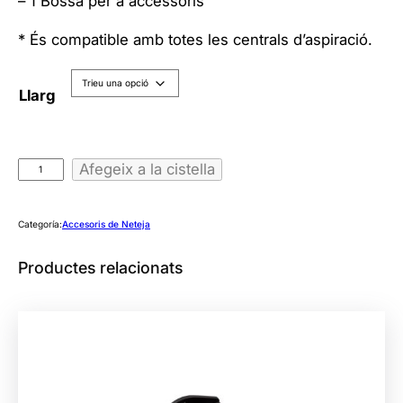
– 1 Bossa per a accessoris
2
* És compatible amb totes les centrals d’aspiració.
2
2
,
Llarg
7
0
q
Afegeix a la cistella
€
u
a
a
3
Categoría:
Accesoris de Neteja
n
0
t
Productes relacionats
3
i
,
t
5
a
8
t
d
€