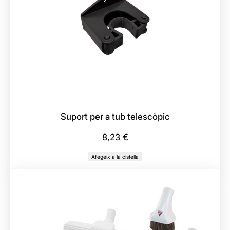
e
K
i
t
d
’
A
c
c
Suport per a tub telescòpic
e
s
8,23
€
s
Afegeix a la cistella
o
r
i
s
a
m