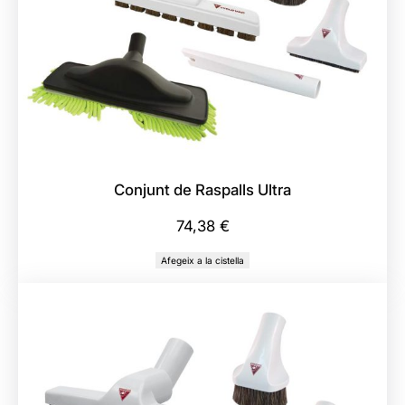
b
M
à
n
e
g
a
O
Conjunt de Raspalls Ultra
N
74,38
€
/
O
Afegeix a la cistella
F
F