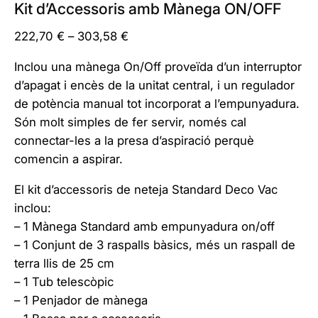
Kit d’Accessoris amb Mànega ON/OFF
I
222,70
€
–
303,58
€
n
Inclou una mànega On/Off proveïda d’un interruptor
t
d’apagat i encès de la unitat central, i un regulador
e
de potència manual tot incorporat a l’empunyadura.
r
Són molt simples de fer servir, només cal
v
connectar-les a la presa d’aspiració perquè
a
comencin a aspirar.
l
d
El kit d’accessoris de neteja Standard Deco Vac
e
inclou:
p
– 1 Mànega Standard amb empunyadura on/off
r
– 1 Conjunt de 3 raspalls bàsics, més un raspall de
e
terra llis de 25 cm
u
– 1 Tub telescòpic
s
– 1 Penjador de mànega
: