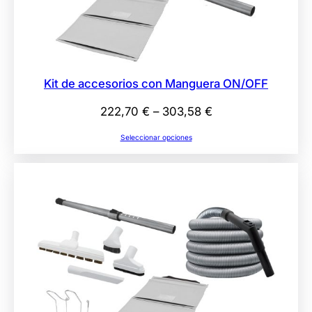
Kit de accesorios con Manguera ON/OFF
Rango
222,70
€
–
303,58
€
de
Seleccionar opciones
precios:
desde
222,70 €
hasta
303,58 €