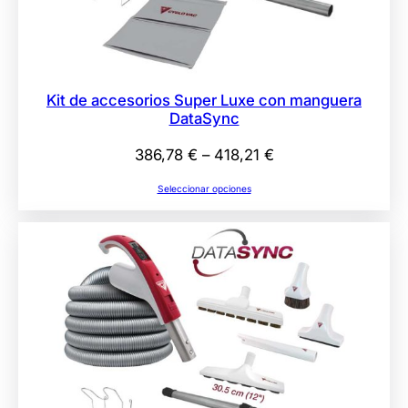
Kit de accesorios Super Luxe con manguera
DataSync
Rango
386,78
€
–
418,21
€
de
Seleccionar opciones
precios:
desde
386,78 €
hasta
418,21 €