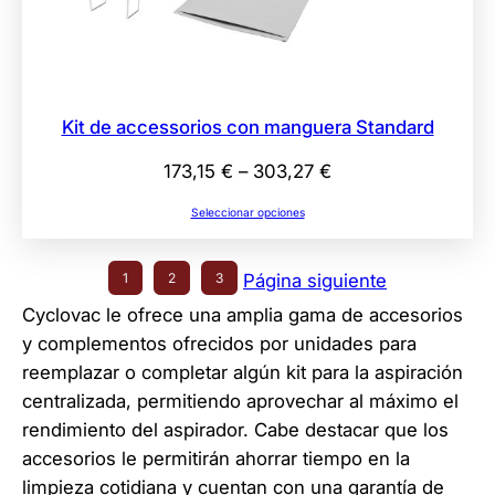
Kit de accessorios con manguera Standard
Rango
173,15
€
–
303,27
€
de
Seleccionar opciones
precios:
desde
1
2
3
Página siguiente
173,15 €
hasta
Cyclovac le ofrece una amplia gama de accesorios
303,27 €
y complementos ofrecidos por unidades para
reemplazar o completar algún kit para la aspiración
centralizada, permitiendo aprovechar al máximo el
rendimiento del aspirador. Cabe destacar que los
accesorios le permitirán ahorrar tiempo en la
limpieza cotidiana y cuentan con una garantía de