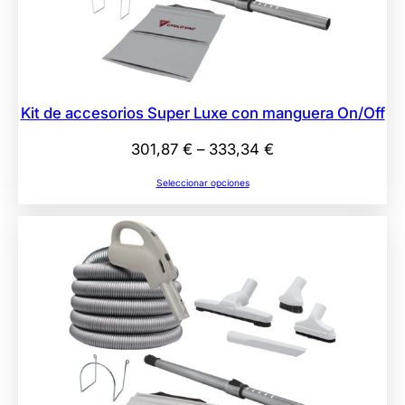
Kit de accesorios Super Luxe con manguera On/Off
Rango
301,87
€
–
333,34
€
de
Seleccionar opciones
precios:
desde
301,87 €
hasta
333,34 €