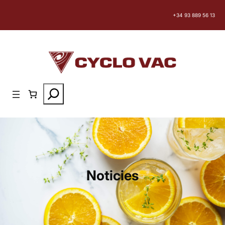
Saltar
+34 93 889 56 13
al
contenido
Search
Noticies