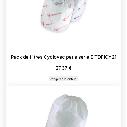
B
o
s
s
e
s
C
Pack de filtres Cyclovac per a sèrie E TDFICY21
y
c
27,37
€
l
Afegeix a la cistella
o
V
a
c
C
u
r