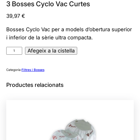
3 Bosses Cyclo Vac Curtes
39,97
€
Bosses Cyclo Vac per a models d’obertura superior
i inferior de la sèrie ultra compacta.
q
Afegeix a la cistella
u
a
Categoría:
Filtres i Bosses
n
t
Productes relacionats
i
t
a
t
d
e
3