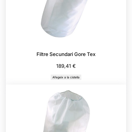
t
e
s
Filtre Secundari Gore Tex
189,41
€
Afegeix a la cistella