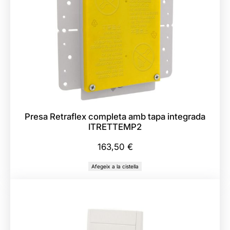
C
o
l
z
e
R
e
t
Presa Retraflex completa amb tapa integrada
r
ITRETTEMP2
a
f
163,50
€
l
Afegeix a la cistella
e
x
B
l
a