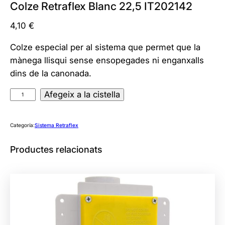
Colze Retraflex Blanc 22,5 IT202142
4,10
€
Colze especial per al sistema que permet que la
mànega llisqui sense ensopegades ni enganxalls
dins de la canonada.
q
Afegeix a la cistella
u
a
Categoría:
Sistema Retraflex
n
t
Productes relacionats
i
t
a
t
d
e