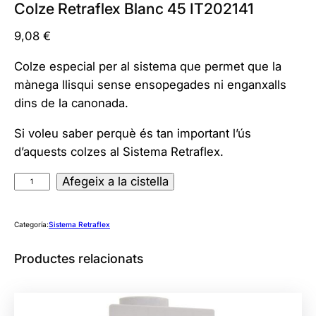
Colze Retraflex Blanc 45 IT202141
9,08
€
Colze especial per al sistema que permet que la
mànega llisqui sense ensopegades ni enganxalls
dins de la canonada.
Si voleu saber perquè és tan important l’ús
d’aquests colzes al Sistema Retraflex.
q
Afegeix a la cistella
u
a
Categoría:
Sistema Retraflex
n
t
Productes relacionats
i
t
a