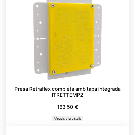
t
d
e
C
o
l
z
e
R
e
t
Presa Retraflex completa amb tapa integrada
r
ITRETTEMP2
a
f
163,50
€
l
Afegeix a la cistella
e
x