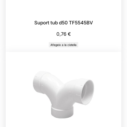
Suport tub d50 TF5545BV
0,76
€
Afegeix a la cistella