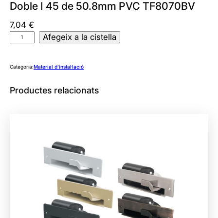
Doble I 45 de 50.8mm PVC TF8070BV
7,04
€
q
Afegeix a la cistella
u
a
Categoría:
Material d’instal·lació
n
t
Productes relacionats
i
t
a
t
d
e
D
o
b
l