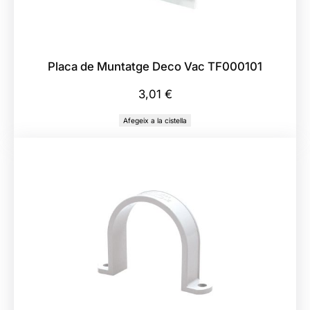
8
0
7
0
Placa de Muntatge Deco Vac TF000101
B
3,01
€
V
Afegeix a la cistella