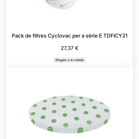
r
e
P
r
Pack de filtres Cyclovac per a sèrie E TDFICY21
i
n
27,37
€
c
Afegeix a la cistella
i
p
a
l