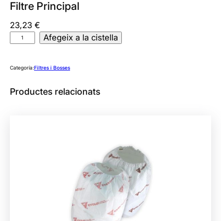
Filtre Principal
23,23
€
q
Afegeix a la cistella
u
a
Categoría:
Filtres i Bosses
n
t
Productes relacionats
i
t
a
t
d
e
F
i
l
t