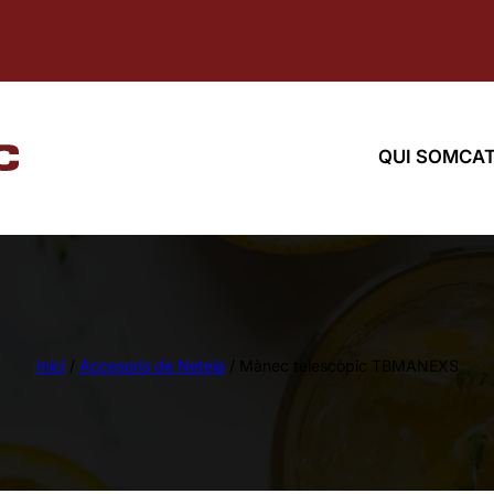
QUI SOM
CAT
Inici
/
Accesoris de Neteja
/ Mànec telescòpic TBMANEXS