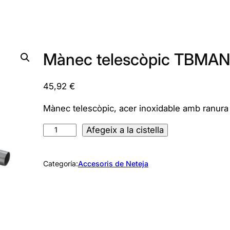
Mànec telescòpic TBMA
45,92
€
Mànec telescòpic, acer inoxidable amb ranura
q
Afegeix a la cistella
u
a
Categoría:
Accesoris de Neteja
n
t
i
t
a