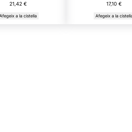
c
21,42
€
17,10
€
T
Afegeix a la cistella
Afegeix a la cistell
B
M
A
N
E
X
S