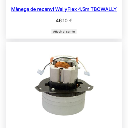
Mànega de recanvi WallyFlex 4,5m TBOWALLY
46,10
€
Añadir al carrito