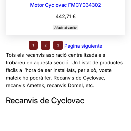
Motor Cyclovac FMCY034302
442,71
€
Añadir al carrito
1
2
3
Página siguiente
Tots els recanvis aspiració centralitzada els
trobareu en aquesta secció. Un llistat de productes
fàcils a l’hora de ser instal·lats, per això, vostè
mateix ho podrà fer. Recanvis de Cyclovac,
recanvis Ametek, recanvis Domel, etc.
Recanvis de Cyclovac