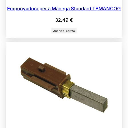
Empunyadura per a Mànega Standard TBMANCOG
32,49
€
Añadir al carrito