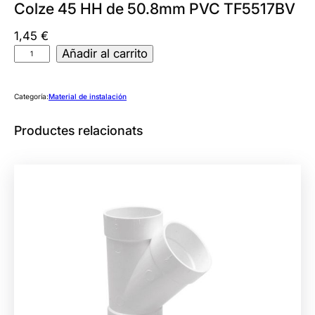
Colze 45 HH de 50.8mm PVC TF5517BV
1,45
€
C
Añadir al carrito
o
l
Categoría:
Material de instalación
z
e
Productes relacionats
4
5
H
H
d
e
5
0
.
8