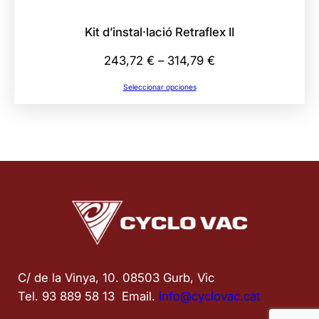
Kit d’instal·lació Retraflex II
Rango
243,72
€
–
314,79
€
de
Seleccionar opciones
precios:
desde
243,72 €
hasta
314,79 €
C/ de la Vinya, 10. 08503 Gurb, Vic
Tel. 93 889 58 13  Email. 
info@cyclovac.cat