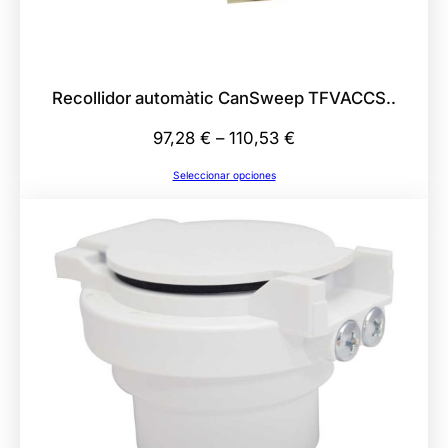
i
d
a
d
Recollidor automàtic CanSweep TFVACCS..
Rango
97,28
€
–
110,53
€
de
Seleccionar opciones
precios:
desde
97,28 €
hasta
110,53 €