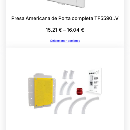
Presa Americana de Porta completa TF5590..V
Rango
15,21
€
–
16,04
€
de
Seleccionar opciones
precios:
desde
15,21 €
hasta
16,04 €