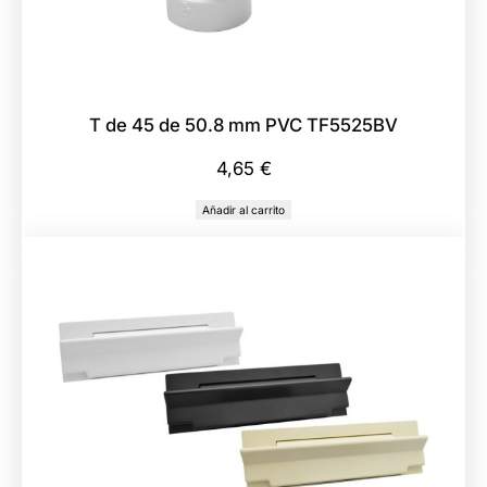
m
m
P
V
T de 45 de 50.8 mm PVC TF5525BV
C
T
4,65
€
F
Añadir al carrito
5
5
1
7
B
V
c
a
n
t