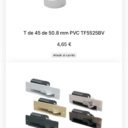
m
m
P
V
T de 45 de 50.8 mm PVC TF5525BV
C
T
4,65
€
F
Añadir al carrito
5
5
0
6
B
V
c
a
n
t