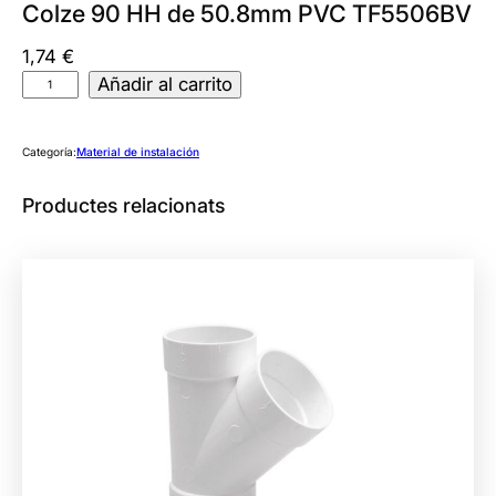
Colze 90 HH de 50.8mm PVC TF5506BV
1,74
€
C
Añadir al carrito
o
l
Categoría:
Material de instalación
z
e
Productes relacionats
9
0
H
H
d
e
5
0
.
8