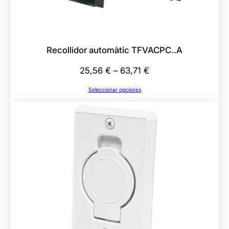
i
d
a
d
Recollidor automàtic TFVACPC..A
Rango
25,56
€
–
63,71
€
de
Seleccionar opciones
precios:
desde
25,56 €
hasta
63,71 €