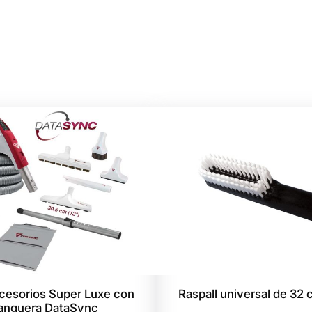
p
e
r
a
S
ò
l
s
D
e
l
i
c
a
t
s
ccesorios Super Luxe con
Raspall universal de 32
c
nguera DataSync