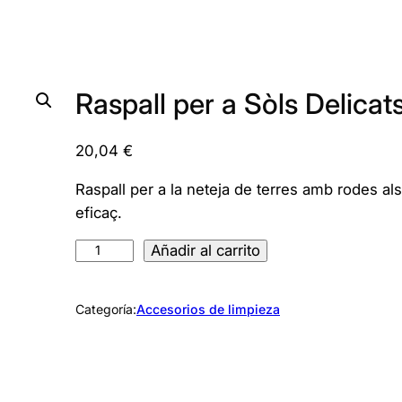
Raspall per a Sòls Delicat
20,04
€
Raspall per a la neteja de terres amb rodes als
eficaç.
R
Añadir al carrito
a
s
Categoría:
Accesorios de limpieza
p
a
l
l