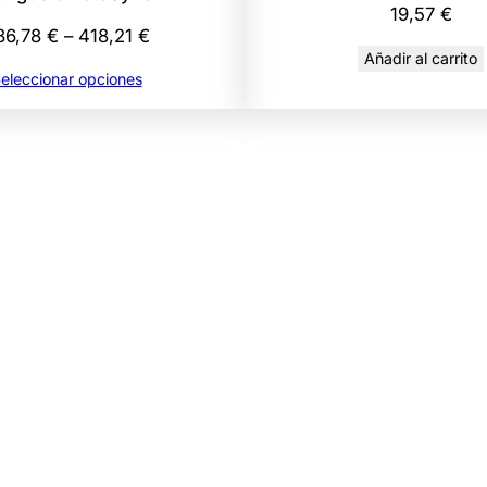
a
19,57
€
Rango
n
86,78
€
–
418,21
€
Añadir al carrito
de
t
eleccionar opciones
precios:
i
desde
d
386,78 €
a
hasta
d
418,21 €