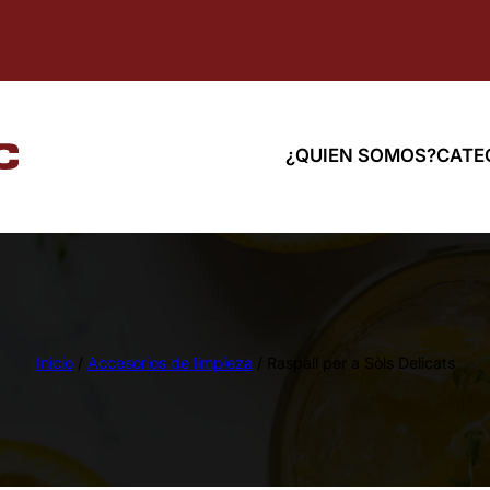
¿QUIEN SOMOS?
CATE
Inicio
/
Accesorios de limpieza
/ Raspall per a Sòls Delicats