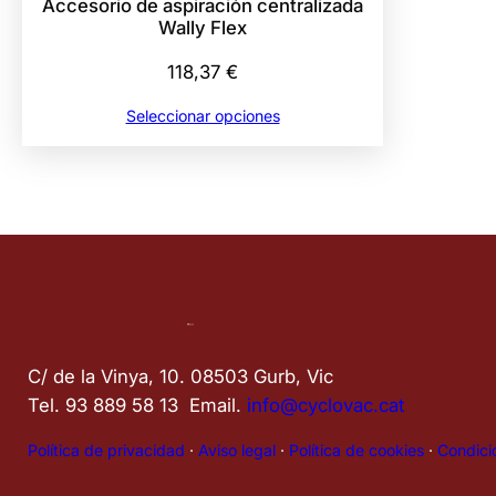
Accesorio de aspiración centralizada
Wally Flex
118,37
€
Seleccionar opciones
C/ de la Vinya, 10. 08503 Gurb, Vic
Tel. 93 889 58 13  Email. 
info@cyclovac.cat
Política de privacidad
·
Aviso legal
·
Política de cookies
·
Condici