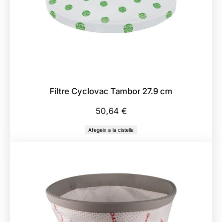
u
s
t
e
s
Filtre Cyclovac Tambor 27.9 cm
50,64
€
Afegeix a la cistella