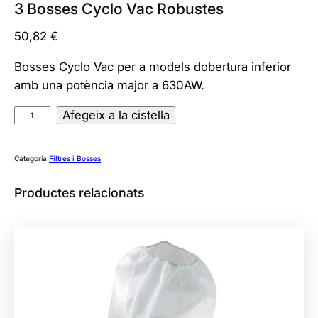
3 Bosses Cyclo Vac Robustes
50,82
€
Bosses Cyclo Vac per a models dobertura inferior
amb una potència major a 630AW.
q
Afegeix a la cistella
u
a
Categoría:
Filtres i Bosses
n
t
Productes relacionats
i
t
a
t
d
e
3