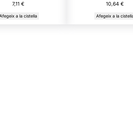
b
7,11
€
10,64
€
4
l
0
Afegeix a la cistella
Afegeix a la cistell
e
C
€
y
c
l
o
V
a
c
O
n
-
O
f
f