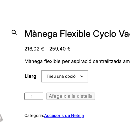
Mànega Flexible Cyclo 
I
216,02
€
–
259,40
€
n
Mànega flexible per aspiració centralitzada amb
t
e
Llarg
r
v
a
q
Afegeix a la cistella
l
u
d
a
Categoría:
Accesoris de Neteja
e
n
p
t