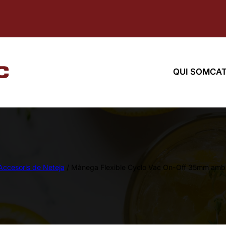
QUI SOM
CAT
Accesoris de Neteja
/ Mànega Flexible Cyclo Vac On-Off 35mm amb