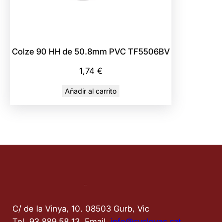
Colze 90 HH de 50.8mm PVC TF5506BV
1,74
€
Añadir al carrito
C/ de la Vinya, 10. 08503 Gurb, Vic
Tel. 93 889 58 13  Email. 
info@cyclovac.cat