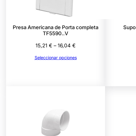
Presa Americana de Porta completa
Supo
TF5590..V
Rango
15,21
€
–
16,04
€
de
Seleccionar opciones
precios:
desde
15,21 €
hasta
16,04 €