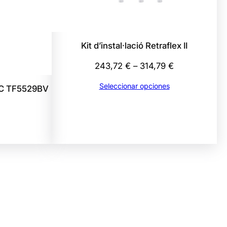
Kit d’instal·lació Retraflex II
Rango
243,72
€
–
314,79
€
de
Seleccionar opciones
C TF5529BV
precios:
desde
243,72 €
hasta
314,79 €