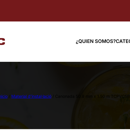
¿QUIEN SOMOS?
CATE
nicio
/
Material d'instal·lació
/ Canonada 50.8 mm x 1.50 m TCPVC5