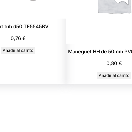
1
.
5
rt tub d50 TF5545BV
0
m
0,76
€
T
C
Añadir al carrito
Maneguet HH de 50mm PV
P
0,80
€
V
C
Añadir al carrito
5
B
V
c
a
n
t