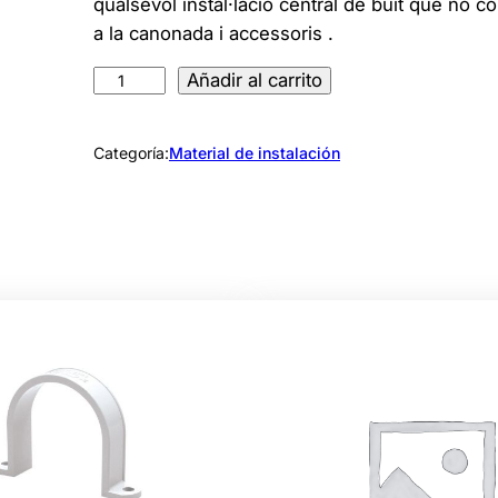
qualsevol instal·lació central de buit que no 
a la canonada i accessoris .
C
Añadir al carrito
a
n
Categoría:
Material de instalación
o
n
a
d
a
5
0
.
8
m
m
x