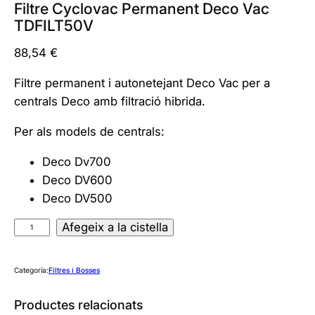
Filtre Cyclovac Permanent Deco Vac
TDFILT50V
88,54
€
Filtre permanent i autonetejant Deco Vac per a
centrals Deco amb filtració hibrida.
Per als models de centrals:
Deco Dv700
Deco DV600
Deco DV500
q
Afegeix a la cistella
u
a
Categoría:
Filtres i Bosses
n
t
Productes relacionats