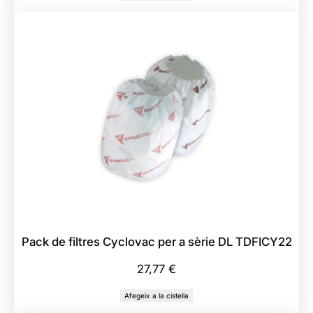
a
c
P
e
r
m
a
n
e
n
t
D
e
Pack de filtres Cyclovac per a sèrie DL TDFICY22
c
27,77
€
o
V
Afegeix a la cistella
a