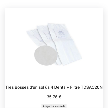
i
t
a
t
d
e
F
i
l
t
r
e
C
y
Tres Bosses d’un sol ús 4 Dents + Filtre TDSAC20N
c
l
35,76
€
o
Afegeix a la cistella
v