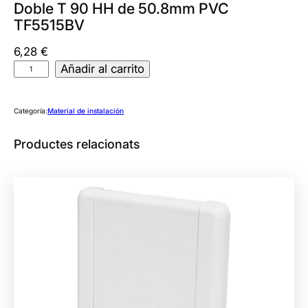
Doble T 90 HH de 50.8mm PVC
TF5515BV
6,28
€
D
Añadir al carrito
o
b
Categoría:
Material de instalación
l
e
Productes relacionats
T
9
0
H
H
d
e
5
0