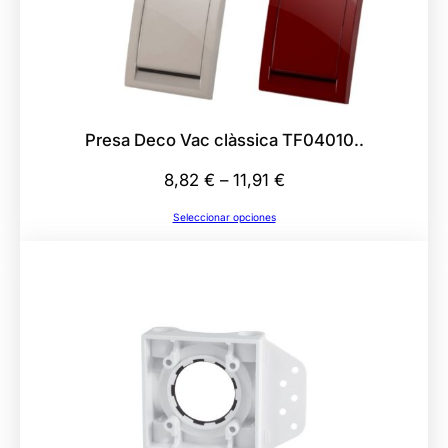
n
t
i
d
a
d
Presa Deco Vac clàssica TF04010..
Rango
8,82
€
–
11,91
€
de
Seleccionar opciones
precios:
desde
8,82 €
hasta
11,91 €